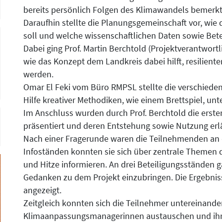
bereits persönlich Folgen des Klimawandels bemerkt
Daraufhin stellte die Planungsgemeinschaft vor, wi
soll und welche wissenschaftlichen Daten sowie Bete
Dabei ging Prof. Martin Berchtold (Projektverantwort
wie das Konzept dem Landkreis dabei hilft, resilient
werden.
Omar El Feki vom Büro RMPSL stellte die verschieden
Hilfe kreativer Methodiken, wie einem Brettspiel, unt
Im Anschluss wurden durch Prof. Berchtold die erst
präsentiert und deren Entstehung sowie Nutzung erlä
Nach einer Fragerunde waren die Teilnehmenden an de
Infoständen konnten sie sich über zentrale Themen 
und Hitze informieren. An drei Beteiligungsständen g
Gedanken zu dem Projekt einzubringen. Die Ergebnis
angezeigt.
Zeitgleich konnten sich die Teilnehmer untereinand
Klimaanpassungsmanagerinnen austauschen und ihre