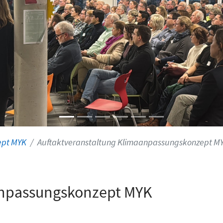
ept MYK
Auftaktveranstaltung Klimaanpassungskonzept M
anpassungskonzept MYK